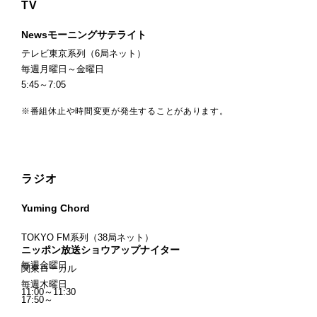
TV
Newsモーニングサテライト
テレビ東京系列（6局ネット）
毎週月曜日～金曜日
5:45～7:05
※番組休止や時間変更が発生することがあります。
ラジオ
Yuming Chord
TOKYO FM系列（38局ネット）
ニッポン放送ショウアップナイター
毎週金曜日
関東ローカル
毎週木曜日
11:00～11:30
17:50～